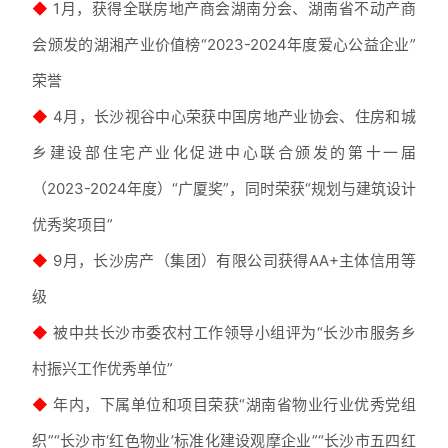
◆
1月，获得全联房地产商会湖南分会、湖南省不动产商
会颁发的湖湘产业价值榜“2023-2024年度爱心公益企业”
荣誉
◆
4月，长沙视谷中心荣获中国房地产业协会、住房和城
乡建设部住宅产业化促进中心联合颁发的第十一届
（2023-2024年度）“广厦奖”，同时荣获“规划与建筑设计
优秀奖项目”
◆
9月，长沙房产（集团）有限公司获得AA+主体信用等
级
◆
被中共长沙市委农村工作领导小组评为“长沙市服务乡
村振兴工作优秀单位”
◆
年内，下属单位和项目荣获“湖南省物业行业优秀党组
织”“长沙市‘红色物业’标准化建设观摩企业”“长沙市五四红