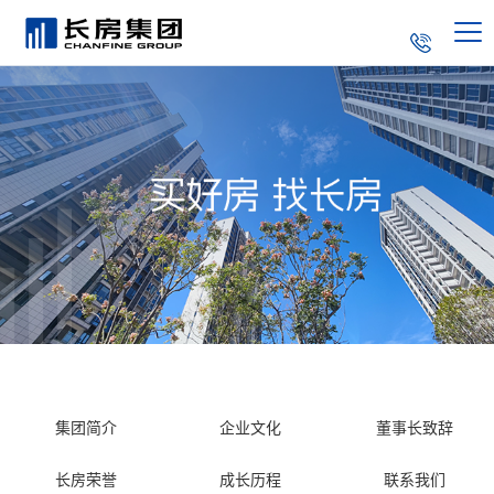
集团简介
走进长房
企业文化
新闻中心
董事长致辞
党的建设
长房荣誉
长房产品
成长历程
产业结构
联系我们
社会责任
集团简介
企业文化
董事长致辞
招标采购
长房荣誉
成长历程
联系我们