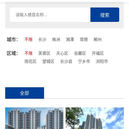
加入长房
搜索
城市：
不限
长沙
株洲
湘潭
常德
郴州
区域：
不限
芙蓉区
天心区
岳麓区
开福区
雨花区
望城区
长沙县
宁乡市
浏阳市
全部