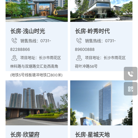
长房·浅山时光
长房·岭秀时代
销售热线：0731-
销售热线：0731-
82288866
89600888
项目地址：长沙市雨花区
项目地址：长沙市雨花区
林科路与双塘路交汇处西南角
荷叶冲路56号
(地铁5号线板塘冲地铁口800米)
长房·欣望府
长房·星城天地