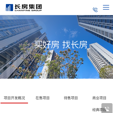
集团简介
走进长房
企业文化
新闻中心
董事长致辞
党的建设
长房荣誉
长房产品
成长历程
产业结构
联系我们
社会责任
项目开发概况
在售项目
待售项目
商业项目
招标采购
经典项目