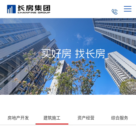
集团简介
走进长房
企业文化
新闻中心
董事长致辞
党的建设
长房荣誉
长房产品
成长历程
产业结构
联系我们
社会责任
房地产开发
建筑施工
资产经营
综合服务
招标采购