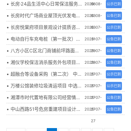
期
购及安装服务 中选候选人公示
• 长房·24品生活中心日常保洁服务
2026-08-
06
公示已到
期
项目 中选候选人公示
• 长房时代广场商业屋顶光伏发电项
2026-08-
03
公告已到
期
目设计施工总承包(EPC)采购公告
• 长房悦棠府项目景观设计提质咨询
2026-07-
03
公示已到
期
询比 中选候选人公示
• 电动自行车充电桩（第一批次）采
2026-07-
31
公告已到
期
购及安装服务询比公告
• 八方小区C区北门商铺前坪路面改
2026-07-
29
公告已到
期
造工程项目 询比公告
• 湘仪学校保洁消杀服务外包项目直
2026-07-
28
公告已到
期
接采购公示
• 超融合等设备采购（第二次） 中选
2026-07-
27
公示已到
期
候选人公示
• 万楼公馆装修垃圾清运项目 中选候
2026-07-
27
公示已到
期
选人公示
• 湘潭市时代置地有限公司经营情况
2026-07-
27
公告已到
期
审计比选公告
• 中山西路51号危房重建项目设计服
2026-07-
27
公告已到
期
务（第二次） 采购公告
27