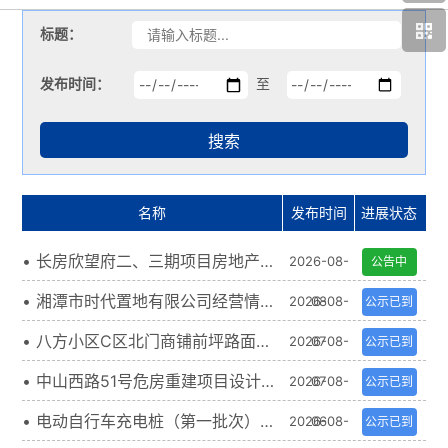
加入长房
标题：
发布时间：
至
搜索
名称
发布时间
进展状态
• 长房欣望府二、三期项目房地产开
2026-08-
公告中
发品牌赋能及委托管理服务询比公告
• 湘潭市时代置地有限公司经营情况
2026-08-
08
公示已到
期
审计 中标候选人公示
• 八方小区C区北门商铺前坪路面改
2026-08-
07
公示已到
期
造工程项目 中选候选人公示
• 中山西路51号危房重建项目设计服
2026-08-
07
公示已到
期
务（第二次） 中选候选人公示
• 电动自行车充电桩（第一批次）采
2026-08-
06
公示已到