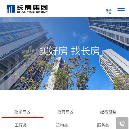
集团简介
走进长房
企业文化
新闻中心
董事长致辞
党的建设
长房荣誉
长房产品
成长历程
产业结构
联系我们
社会责任
招采专区
招商专区
纪检监察
招标采购
工程类
货物类
服务类