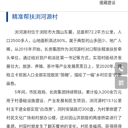
援藏建设
加入长房
精准帮扶浏河源村
浏河源村位于浏阳市大围山东麓，总面积72.2平方公里，人
口2500多人，山地面积高达90%，属于典型的山多田少、地广人
稀，从2015年开始，长房集团作为浏河源村对口帮扶精准扶贫牵
头单位，通过结对到户和派驻第一书记等方式，实现村级经济发
展壮大，旅游、养殖、茶叶等产业发展蒸蒸日上，至2020年，建
档立卡贫困人口全部实现脱贫“简帽”，描绘了一幅“乡村巨变”的新
画卷。
5年间，市民政局、长房集团持续帮扶，累计投入200余万元
用于村基础设施建设、产业发展和民生项目，浏河源村13.1公里
村主干道全部实现“白改黑”，同时安装路灯200盏，为村里修建了
村民文化广场和村部办公楼，还对因山洪损毁的两座桥梁进行了
重建。村容村貌发生了翻天覆地的变化，村民幸福感、获得感得