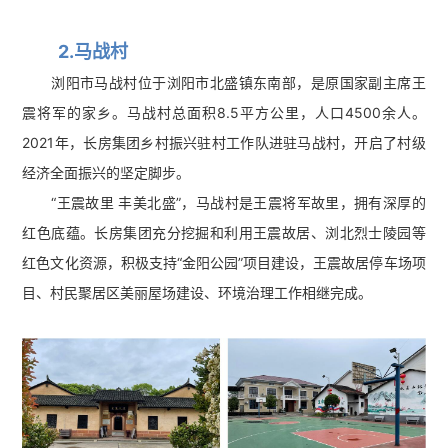
2.马战村
浏阳市马战村位于浏阳市北盛镇东南部，是原国家副主席王
震将军的家乡。马战村总面积8.5平方公里，人口4500余人。
2021年，长房集团乡村振兴驻村工作队进驻马战村，开启了村级
经济全面振兴的坚定脚步。
“王震故里 丰美北盛”，马战村是王震将军故里，拥有深厚的
红色底蕴。长房集团充分挖掘和利用王震故居、浏北烈士陵园等
红色文化资源，积极支持“金阳公园”项目建设，王震故居停车场项
目、村民聚居区美丽屋场建设、环境治理工作相继完成。