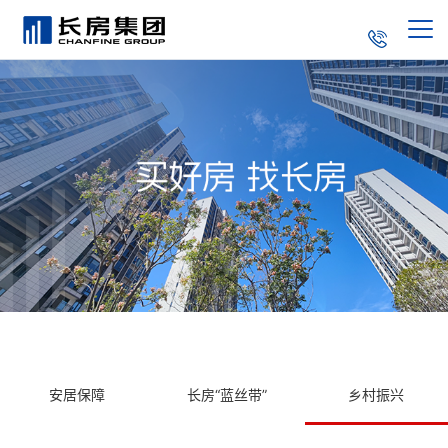
集团简介
走进长房
企业文化
新闻中心
董事长致辞
党的建设
长房荣誉
长房产品
成长历程
产业结构
联系我们
社会责任
安居保障
长房“蓝丝带”
乡村振兴
招标采购