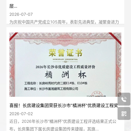
加入长房
层...
2026-07-07
为庆祝中国共产党成立105周年，表彰先进典型，凝聚奋进力
量，近日，长房集团召开优秀共产党员、优秀党务...
喜报！长房建设集团荣获长沙市“橘洲杯”优质建设工程奖
2026-07-02
近日，2026年长沙市“橘洲杯”优质建设工程评选结果正式公
布，长房集团下属长房建设集团传来捷报，其旗...