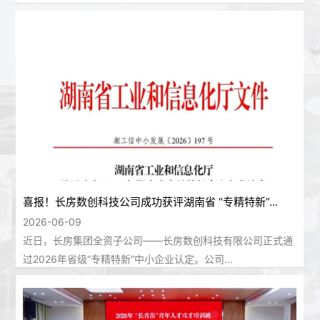
喜报！长房数创科技公司成功获评湖南省 “专精特新”...
2026-06-09
近日，长房集团全资子公司——长房数创科技有限公司正式通
过2026年省级“专精特新”中小企业认定。公司...