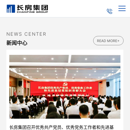
集团简介
走进长房
NEWS CENTER
企业文化
READ MORE+
新闻中心
新闻中心
董事长致辞
党的建设
长房荣誉
长房产品
成长历程
产业结构
联系我们
社会责任
招标采购
长房集团召开优秀共产党员、优秀党务工作者和先进基