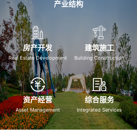
产业结构
房产开发
建筑施工
Real Estate Development
Building Construction
资产经营
综合服务
Asset Management
Integrated Services