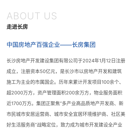
ABOUT US
走进长房
中国房地产百强企业——长房集团
长沙房地产开发建设集团有限公司于2024年1月12日注册
成立，注册资本50亿元，是长沙市以房地产开发和建筑
施工为主业的市属国企。历年来累计开发项目100余个、
超2000万方，资产管理面积200余万方，物业服务面积
近1700万方。集团正聚焦“多产业高品质地产开发商、新
市民城市安居运营商、城市安全宜居环境维护商、社区美
好生活服务商”战略定位，致力成为城市开发建设全产业