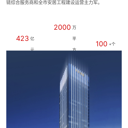
链综合服务商和全市安居工程建设运营主力军。
2000
万
423
亿
平
100
+个
元
方
已开发项
企业总资
米
目
产逾
总开发面积
超